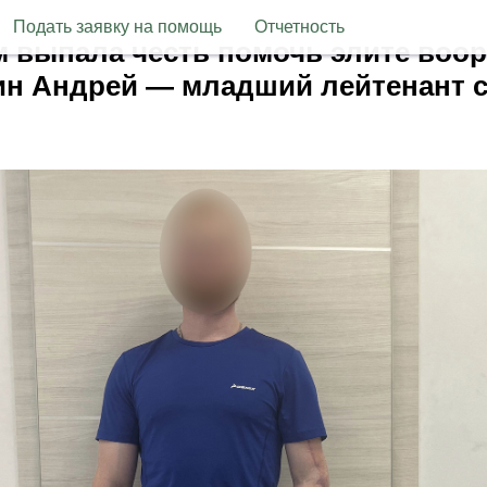
Подать заявку на помощь
Отчетность
м выпала честь помочь элите воо
кин Андрей — младший лейтенант 