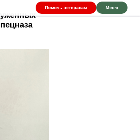
Помочь ветеранам
Меню
руженных
спецназа