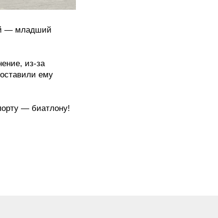
ей — младший
ение, из-за
доставили ему
орту — биатлону!