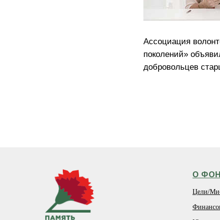
Ассоциация волонт
поколений» объяви
добровольцев старш
О ФО
Цели/Ми
Финансо