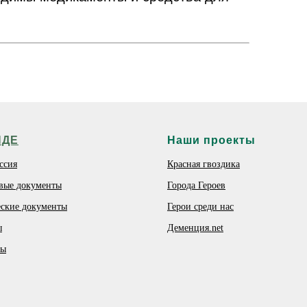
НДЕ
Наши проекты
ссия
Красная гвоздика
вые документы
Города Героев
ские документы
Герои среди нас
ы
Деменция.net
ты