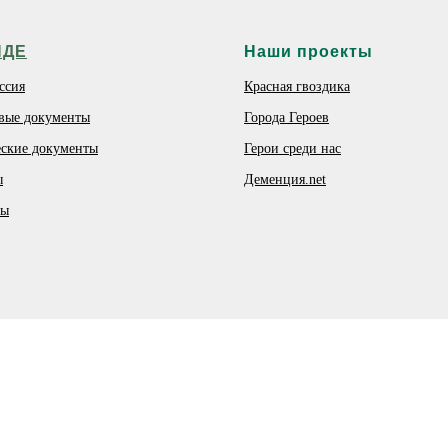
НДЕ
Наши проекты
ссия
Красная гвоздика
вые документы
Города Героев
ские документы
Герои среди нас
ы
Деменция.net
ты