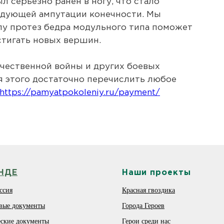
 серьезно ранен в ногу, что стало
едующей ампутации конечности. Мы
лу протез бедра модульного типа поможет
стигать новых вершин.
чественной войны и других боевых
я этого достаточно перечислить любое
https://pamyatpokoleniy.ru/payment/
НДЕ
Наши проекты
ссия
Красная гвоздика
вые документы
Города Героев
ские документы
Герои среди нас